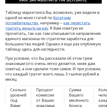
Таблицу маркетинга Вы, возможно, уже видели в
одной из моих статей по
богатому
потребительству
, например –
как перестать
тратить деньги на еду
. Я Вам советую ее
прочитать, так как там описывается направление
единого магазина по стратегии заработка для
большинства людей. Однако я еще раз опубликую
таблицу здесь для наглядности.
При условии, что Вы рассказали об этом трем
знакомым (это очень легко делается, ниже дам
советы), а они сделали тоже самое. И при условии,
что каждый тратит всего лишь 3 тысячи рублей в
месяц:
Сколько
Процент
Сумма
Кол
уровней
комиссии
Вашего
чело
под
от Ваших
месячного
каж
Вами
знакомых
бонуса
уро